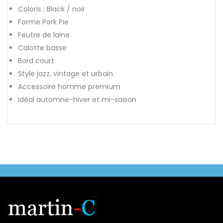
Coloris : Black / noir
Forme Pork Pie
Feutre de laine
Calotte basse
Bord court
Style jazz, vintage et urbain
Accessoire homme premium
Idéal automne-hiver et mi-saison