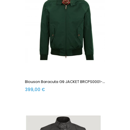
B
Louson Baracuta G9 JACKET BRCPS0001-BCNY1-6368 Made In...
399,00 €