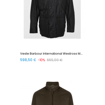
V
Este Barbour International Westross MWX2372 BK71 Black
598,50 €
-10%
665,00 €