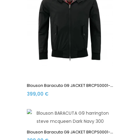
B
Louson Baracuta G9 JACKET BRCPS0001-100 Made In England...
399,00 €
B
Louson Baracuta G9 JACKET BRCPS0001-BCNY1-300 Made In...