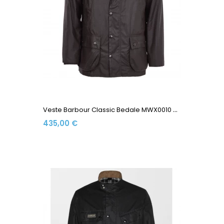
V
Este Barbour Classic Bedale MWX0010 OL71 Olive
435,00 €