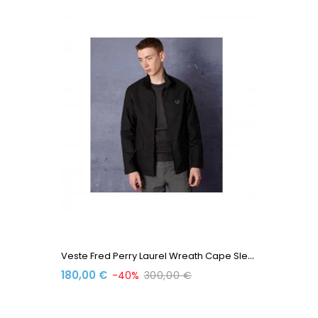
V
Este Fred Perry Laurel Wreath Cape Sleeve Harrington...
180,00 €
-40%
300,00 €