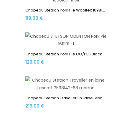
C
Hapeau Stetson Pork Pie Woolfelt 1698107-1 Black
119,00 €
Chapeau Stetson Pork Pie CO/PES Black
129,00 €
C
Hapeau Stetson Traveller En Laine Lescott 2598142-68 Marron
219,00 €