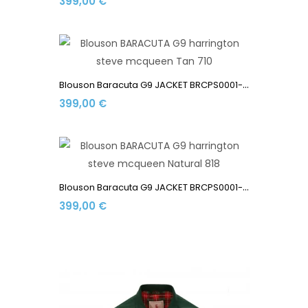
399,00 €
B
Louson Baracuta G9 JACKET BRCPS0001-BCNY1-710 Made In...
399,00 €
B
Louson Baracuta G9 JACKET BRCPS0001-BCNY1-818 Made In...
399,00 €