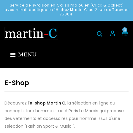
Service de livraison en Colissimo ou en "Click & Collect"
avec retrait boutique en 1H chez Martin C au 2 rue de Turenne
75004
0
MENU
E-Shop
Découvrez l’
e-shop Martin C
, la sélection en ligne du
concept store homme situé à Paris Le Marais qui propose
des vêtements et accessoires pour homme issus d'une
sélection "Fashion Sport & Music ".