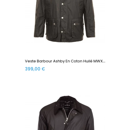
V
Este Barbour Ashby En Coton Huilé MWX0339-OL71 Olive
399,00 €