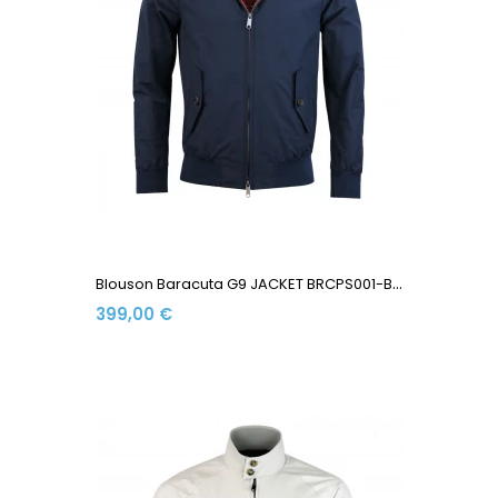
B
Louson Baracuta G9 JACKET BRCPS001-BCNY1-309 Made In...
399,00 €