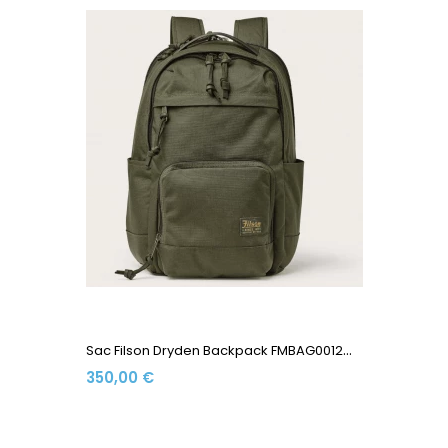
S
Ac Filson Dryden Backpack FMBAG0012W0259-308 Otter Green
350,00 €