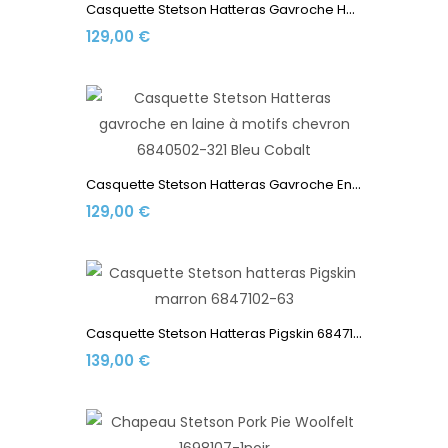
C
Asquette Stetson Hatteras Gavroche Herringbone Laine...
129,00 €
C
Asquette Stetson Hatteras Gavroche En Laine À Motifs...
129,00 €
C
Asquette Stetson Hatteras Pigskin 6847102-63 Marron
139,00 €