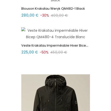
Blouson Krakatau Weryk QM482-1 Black
280,00 €
-30%
400,00 €
V
Este Krakatau Imperméable Hiver Bicep QM480-4...
225,00 €
-50%
450,00 €