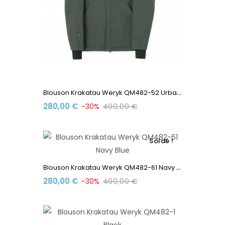
B
Louson Krakatau Weryk QM482-52 Urban Chic
280,00 €
-30%
400,00 €
Soldé !
B
Louson Krakatau Weryk QM482-61 Navy Blue
280,00 €
-30%
400,00 €