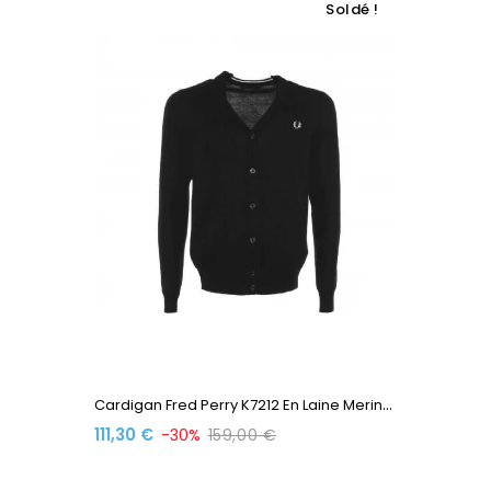
Soldé !
C
Ardigan Fred Perry K7212 En Laine Merino Noir
111,30 €
-30%
159,00 €