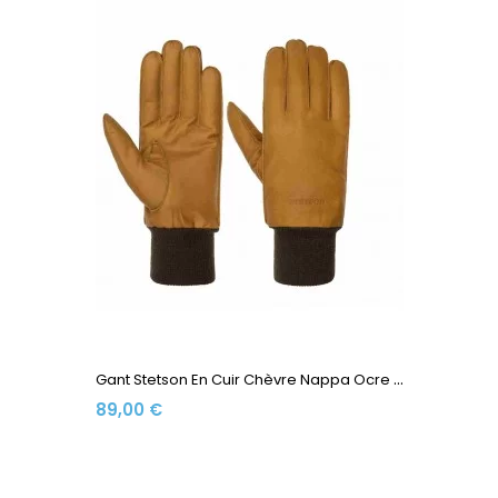
G
Ant Stetson En Cuir Chèvre Nappa Ocre 9497216-72
89,00 €