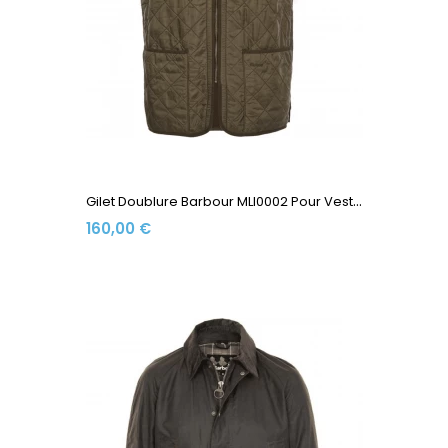
G
Ilet Doublure Barbour MLI0002 Pour Veste Ashby Olive
160,00 €