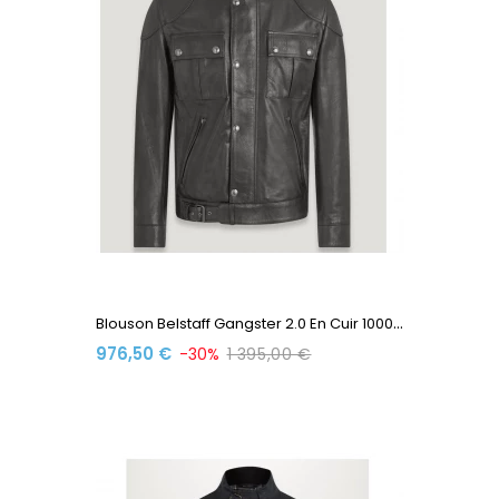
B
Louson Belstaff Gangster 2.0 En Cuir 100035 Black
976,50 €
-30%
1 395,00 €