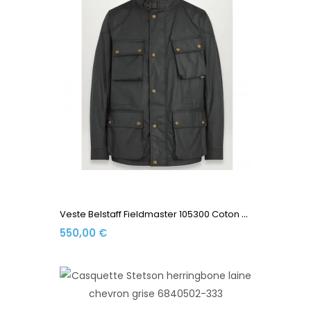
V
Este Belstaff Fieldmaster 105300 Coton Ciré 170 Gr Black
550,00 €