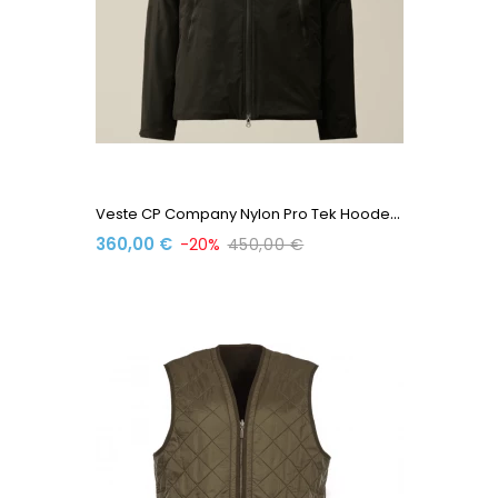
V
Este CP Company Nylon Pro Tek Hooded Padded...
360,00 €
-20%
450,00 €