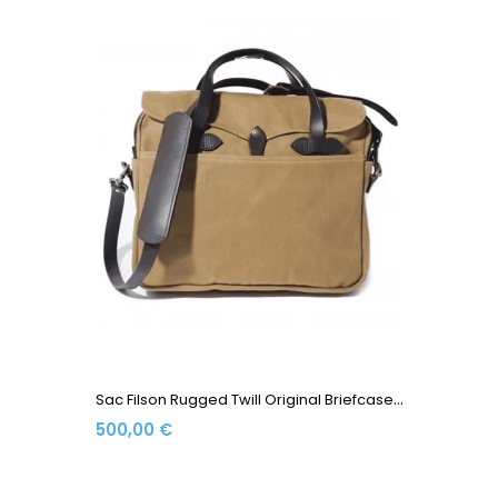
S
Ac Filson Rugged Twill Original Briefcase 70256-TN Tan
500,00 €