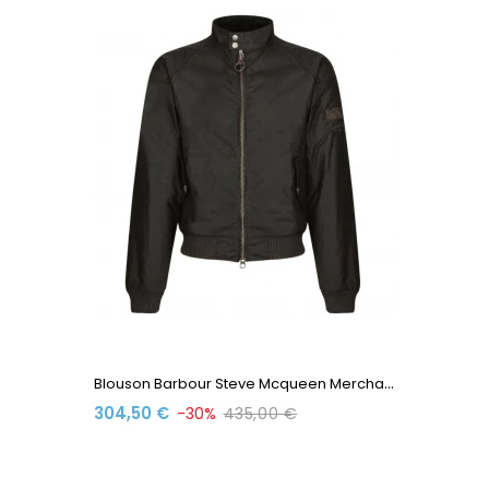
B
Louson Barbour Steve Mcqueen Merchant Jacket MWX0465OL7...
304,50 €
-30%
435,00 €