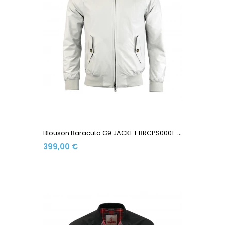
B
Louson Baracuta G9 JACKET BRCPS0001-BCNY1-1007 Made In...
399,00 €