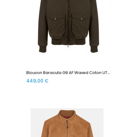
B
Louson Baracuta G9 AF Waxed Coton UT1998 Deep Moss
449,00 €