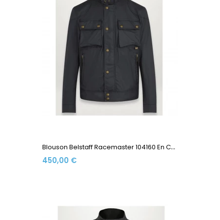
B
Louson Belstaff Racemaster 104160 En Coton Ciré 170 Gr...
450,00 €