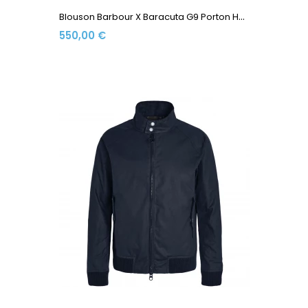
B
Louson Barbour X Baracuta G9 Porton Harrington Waxed...
550,00 €