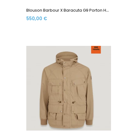
B
Louson Barbour X Baracuta G9 Porton Harrington Waxed...
550,00 €