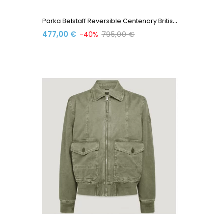
P
Arka Belstaff Reversible Centenary British Khaki...
477,00 €
-40%
795,00 €