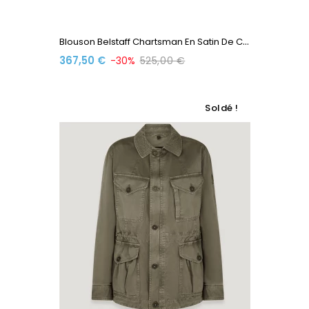
B
Louson Belstaff Chartsman En Satin De Coton 105461STNBG...
367,50 €
-30%
525,00 €
Soldé !