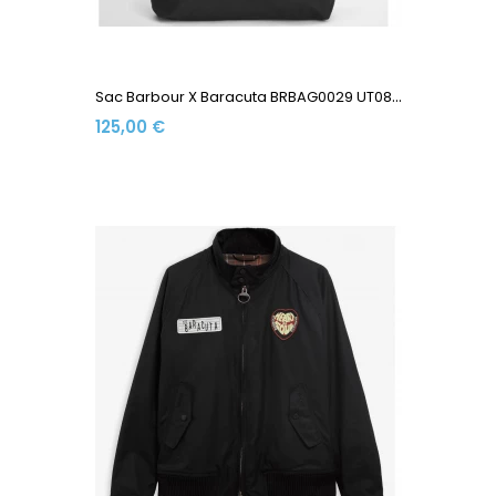
S
Ac Barbour X Baracuta BRBAG0029 UT0899 Tote Bag Black
125,00 €