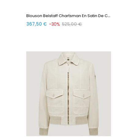
B
Louson Belstaff Chartsman En Satin De Coton 105461SPSGN...
367,50 €
-30%
525,00 €