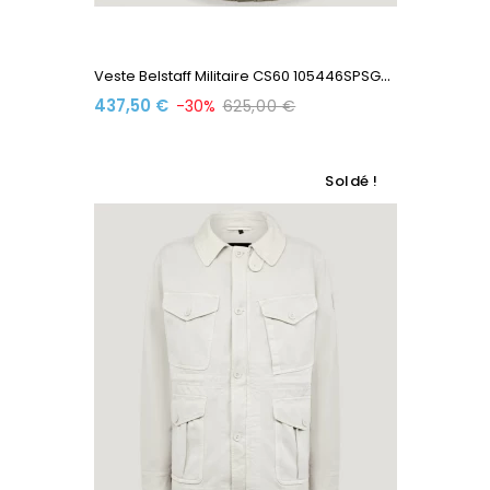
V
Este Belstaff Militaire CS60 105446SPSGNL Satin De Coton...
437,50 €
-30%
625,00 €
Soldé !