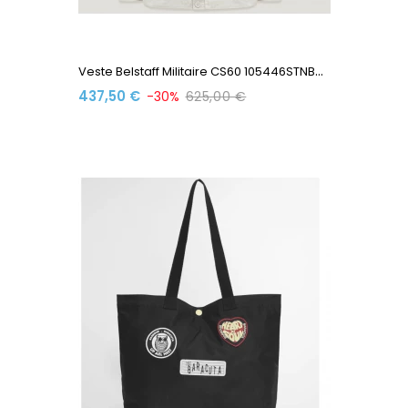
V
Este Belstaff Militaire CS60 105446STNBGL Satin De Coton...
437,50 €
-30%
625,00 €