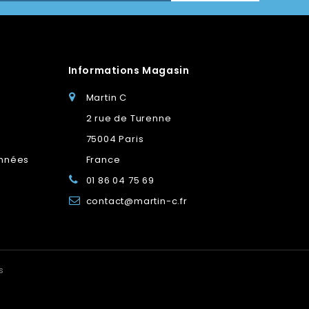
Informations Magasin
Martin C
2 rue de Turenne
75004 Paris
onnées
France
01 86 04 75 69
contact@martin-c.fr
s