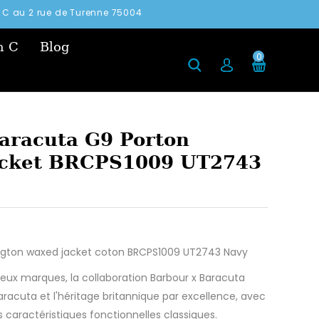
in C au 2 rue de Turenne 75004
n C
Blog
0
aracuta G9 Porton
acket BRCPS1009 UT2743
ington waxed jacket coton BRCPS1009 UT2743 Navy
deux marques, la collaboration Barbour x Baracuta
racuta et l'héritage britannique par excellence, avec
caractéristiques fonctionnelles classiques.