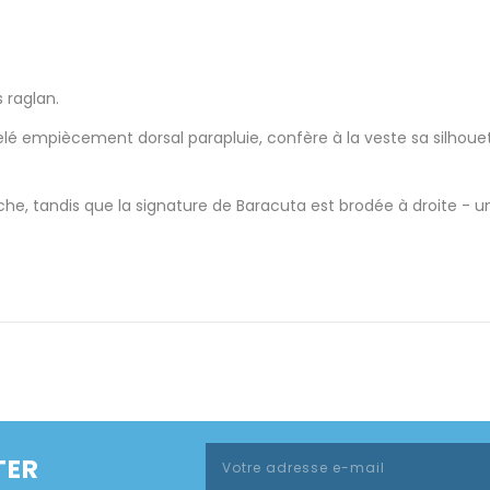
 raglan.
é empiècement dorsal parapluie, confère à la veste sa silhouet
e, tandis que la signature de Baracuta est brodée à droite - un 
TER