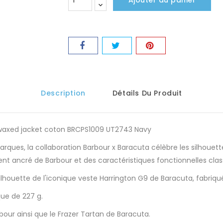
Ajouter au panier
Description
Détails Du Produit
 waxed jacket coton BRCPS1009 UT2743 Navy
arques, la collaboration Barbour x Baracuta célèbre les silhoue
nt ancré de Barbour et des caractéristiques fonctionnelles clas
 silhouette de l'iconique veste Harrington G9 de Baracuta, fabr
que de 227 g.
arbour ainsi que le Frazer Tartan de Baracuta.