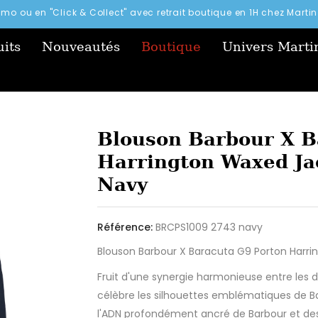
simo ou en "Click & Collect" avec retrait boutique en 1H chez Mart
its
Nouveautés
Boutique
Univers Marti
Blouson Barbour X B
Harrington Waxed J
Navy
Référence:
BRCPS1009 2743 navy
Blouson Barbour X Baracuta G9 Porton Harr
Fruit d'une synergie harmonieuse entre les 
célèbre les silhouettes emblématiques de Ba
l'ADN profondément ancré de Barbour et des 