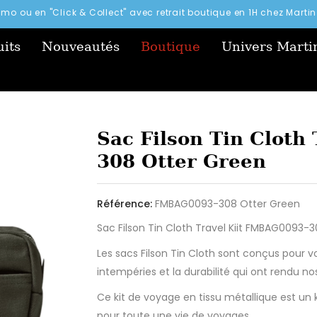
simo ou en "Click & Collect" avec retrait boutique en 1H chez Mart
its
Nouveautés
Boutique
Univers Marti
Sac Filson Tin Cloth
308 Otter Green
Référence:
FMBAG0093-308 Otter Green
Sac Filson Tin Cloth Travel Kiit FMBAG0093-
Les sacs Filson Tin Cloth sont conçus pour v
intempéries et la durabilité qui ont rendu no
Ce kit de voyage en tissu métallique est un k
pour toute une vie de voyages.