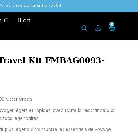
in C au 2 rue de Turenne 75004
n C
Blog
0
 Travel Kit FMBAG0093-
308 Otter Green
oyager légers et rapides, avec toute la résistance aux
s sacs légendaires.
it plus léger qui transporte les essentiels de voyage