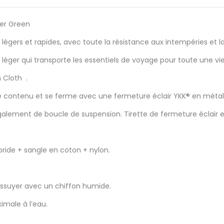
ter Green
légers et rapides, avec toute la résistance aux intempéries et la
s léger qui transporte les essentiels de voyage pour toute une v
n Cloth .
le contenu et se ferme avec une fermeture éclair YKK® en métal
alement de boucle de suspension. Tirette de fermeture éclair en
 bride + sangle en coton + nylon.
 essuyer avec un chiffon humide.
imale à l’eau.