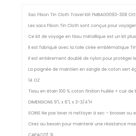
Sac Filson Tin Cloth Travel Kiit FMBAG0093-308 Ot
Les sacs Filson Tin Cloth sont conçus pour voyager 
Ce kit de voyage en tissu métallique est un kit plu
Il est fabriqué avec la toile cirée emblématique Ti
Il est entièrement doublé de nylon pour protéger 
La poignée de maintien en sangle de coton sert ég
14 OZ
Tissu en étain 100 % coton finition huilée + cuir de
DIMENSIONS 9"L x 6"L x 3-3/4"H
SOINS Ne pas laver ni nettoyer à sec – brosser ou
Cirez au besoin pour maintenir une résistance max
CAPACITÉ 3L