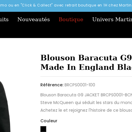
simo ou en "Click & Collect" avec retrait boutique en 1H chez Mart
its
Nouveautés
Boutique
Univers Marti
Blouson Baracuta G
Made In England Bla
Référence:
BRCPS0001-100
Blouson Baracuta G9 JACKET BRCPS0001-BCNY1
Steve McQueen qui séduit les stars du mond
Achetez le et rejoignez l'histoire de ce blo
Couleur
Noir