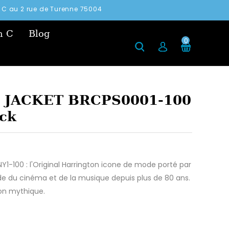
in C au 2 rue de Turenne 75004
n C
Blog
0
9 JACKET BRCPS0001-100
ck
-100 : l'Original Harrington icone de mode porté par
e du cinéma et de la musique depuis plus de 80 ans.
uson mythique.