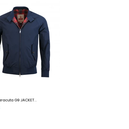
racuta G9 JACKET...
€