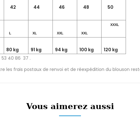
42
44
46
48
50
XXXL
L
XL
XXL
XXL
80 kg
91 kg
94 kg
100 kg
120 kg
1 53 40 86 37 .
ntre les frais postaux de renvoi et de réexpédition du blouson re
Vous aimerez aussi