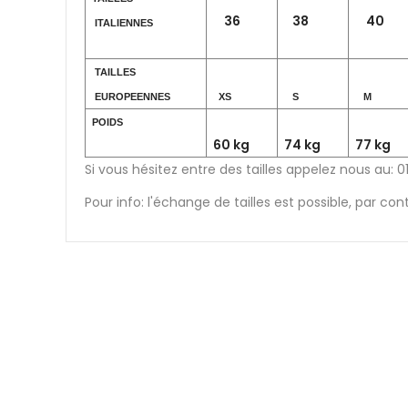
36
38
40
ITALIENNES
TAILLES
EUROPEENNES
XS
S
M
POIDS
60 kg
74 kg
77 kg
Si vous hésitez entre des tailles appelez nous au: 0
Pour info: l'échange de tailles est possible, par co