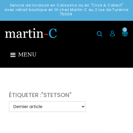
Service de livraison en Colissimo ou en "Click & Collect"
avec retrait boutique en 1H chez Martin C au 2 rue de Turenne
75004
0
MENU
ÉTIQUETER :"STETSON"