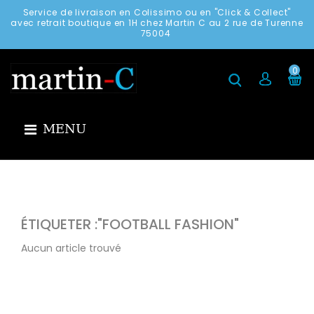
Service de livraison en Colissimo ou en "Click & Collect"
avec retrait boutique en 1H chez Martin C au 2 rue de Turenne
75004
0
MENU
ÉTIQUETER :"FOOTBALL FASHION"
Aucun article trouvé