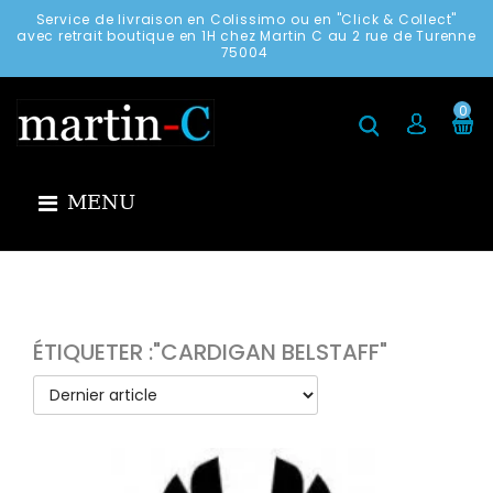
Service de livraison en Colissimo ou en "Click & Collect"
avec retrait boutique en 1H chez Martin C au 2 rue de Turenne
75004
0
MENU
ÉTIQUETER :"CARDIGAN BELSTAFF"