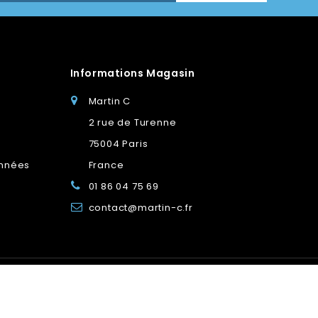
Informations Magasin
Martin C
2 rue de Turenne
75004 Paris
onnées
France
01 86 04 75 69
contact@martin-c.fr
s