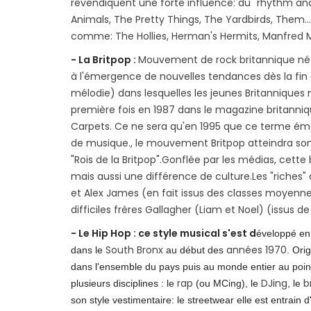
revendiquent une forte influence: du "rhythm an
Animals, The Pretty Things, The Yardbirds, Them...
comme: The Hollies, Herman's Hermits, Manfred 
- La Britpop :
Mouvement de rock britannique né a
à l'émergence de nouvelles tendances dès la fin
mélodie) dans lesquelles les jeunes Britanniques n
première fois en 1987 dans le magazine britannique
Carpets. Ce ne sera qu'en 1995 que ce terme émer
de musique., le mouvement Britpop atteindra son 
"Rois de la Britpop".Gonflée par les médias, cett
mais aussi une différence de culture.Les "riches
et Alex James (en fait issus des classes moyenne
difficiles frères Gallagher (Liam et Noel) (issus 
- Le Hip Hop : ce style musical s'est d
éveloppé en
South Bronx
années 1970
dans le
au début des
. Ori
dans l'ensemble du pays puis au monde entier au poin
rap
DJing
b
plusieurs disciplines : le
(ou MCing), le
, le
son style vestimentaire: le streetwear elle est entrain 