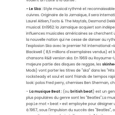
vouent un culte à la danse .
- Le Ska :
Style musical rythmé et reconnaissable 
cuivres. Originaire de la Jamaïque, il sera interna
Laurel Aitken,Toots & The Maytals, Desmond Dekke
musical. En1962: la Jamaïque acquiert son indépe
influences musicales américaines se cherchent un
la nouvelle nation qui ne cesse de danser au ryth
l'explosion Ska avec le premier hit international «
M
Blackwell ( 8,5 millions d'exemplaires vendus) et la
chansons R&B version ska. En 1969 au Royaume-Uni 
majeure partie des disques de reggae, les
skinhe
Mods) vont porter les titres de "ska" dans les "Hit
rocksteady et soul et sont friands de tempos rapi
look
:
polos Fred perry, chemises Ben Sherman, chap
-
La musique Beat :
(ou
british beat
) est un ge
plus populaires du genre sont les "Beatles".La m
pop.Le mot « beat » est employée pour désigner un
à 1967, sous l'impulsion du succès des "Beatles", 