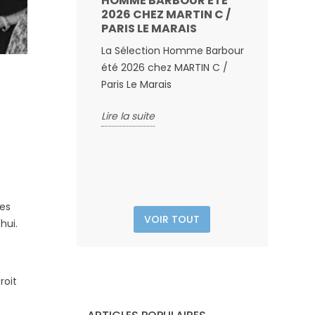
HOMME BARBOUR ÉTÉ
LA COLL
2026 CHEZ MARTIN C /
SOUL" À 
PARIS LE MARAIS
MANQU
La Sélection Homme Barbour
Martin C 
été 2026 chez MARTIN C /
vous cet H
Paris Le Marais
collaborat
Barbour X
Posted on:
Lire la suite
Baracuta à
Lire la suit
.
res
VOIR TOUT
hui.
roit