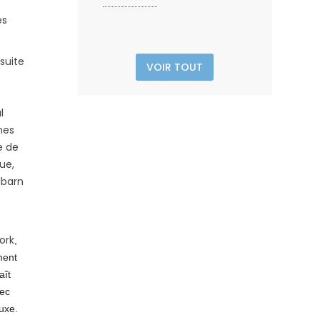
es
suite
VOIR TOUT
l
nes
e de
ue,
lbarn
ork
,
ment
aît
vec
Luxe.