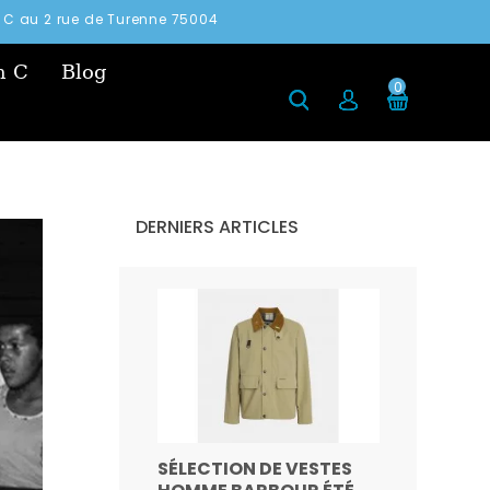
in C au 2 rue de Turenne 75004
n C
Blog
0
DERNIERS ARTICLES
SÉLECTION DE VESTES
BARBOU