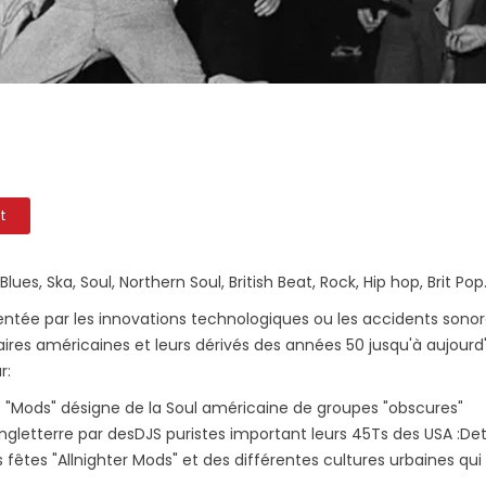
t
s, Ska, Soul, Northern Soul, British Beat, Rock, Hip hop, Brit Pop
entée par les innovations technologiques ou les accidents sono
res américaines et leurs dérivés des années 50 jusqu'à aujourd'
r:
s "Mods" désigne de la Soul américaine de groupes "obscures"
ngletterre par desDJS puristes important leurs 45Ts des USA :Det
s fêtes "Allnighter Mods" et des différentes cultures urbaines qui