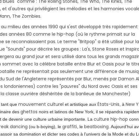
d blues" comme : The Rolling Stones, The Who, The Kinks, The
, et d'autres qui privilégient les mélodies et les harmonies vocal
Mann, The Zombies.
u milieu des années 1990 qui s'est développé très rapidement 
 des années 80 comme le hip-hop (où le rythme primait sur la
e se reconnaissaient pas. Le terme "Britpop" a été utilisé pour la
 "Sounds" pour décrire les groupes : La's, Stone Roses et Inspira
gera au grand jour et sera utilisé dans tous les grands magazi
sommet avec la célèbre bataille entre Blur et Oasis pour le titr
e bataille ne représentait pas seulement une différence de musiq
" du Sud de l'Angleterre représentés par Blur, menés par Damon A
s londoniennes) contre les "pauvres" du Nord avec Oasis et ses
de la classe ouvrière déshéritée de la banlieue de Manchester)
mouvement culturel
États-Unis
New Y
 tant que
et artistique aux
, à
ghettos
ginaire des
noirs et latinos de New York, il se répandra rapide
culture hip-hop
t de devenir une culture urbaine importante. La
conn
reak dancing
graffiti
beatboxing
(ou b-boying), le
, le
. Aujourd'hui a
d'assoir sa domination et dicter ses codes à l'univers de la Mode et du 