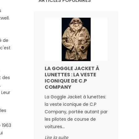
ARTICLES POPULAIRES
s
well.
é de
c'est
LA GOGGLE JACKET À
KRAKATA
a
LUNETTES : LA VESTE
TECHWE
t des
ICONIQUE DE C.P
Krakatau 
,
COMPANY
pour la s
 Leur
La Goggle Jacket à lunettes:
Hiver 24/
la veste iconique de C.P
Lire la suit
les
Company, portée autant par
n
les pilotes de course de
e 1963
voitures...
ui
Lire la suite