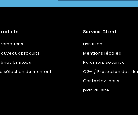
Produits
Service Client
Promotions
Livraison
Nouveaux produits
Mentions légales
Séries Limitées
Paiement sécurisé
La sélection du moment
CGV / Protection des d
Contactez-nous
plan du site
© 2026 - Martin C - Tous droits réservés - Made by Les Brother