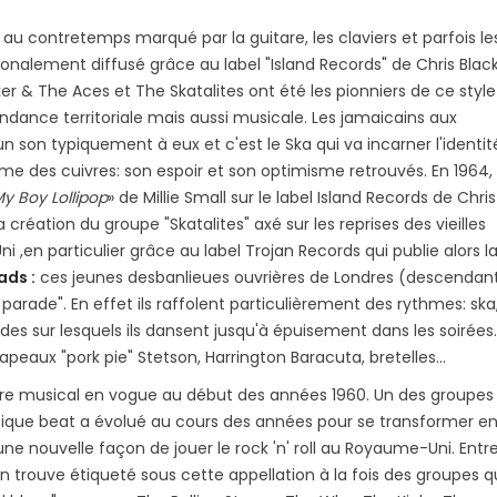
au contretemps marqué par la guitare, les claviers et parfois le
tionalement diffusé grâce au label "Island Records" de Chris Black
r & The Aces et The Skatalites ont été les pionniers de ce style
ndance territoriale mais aussi musicale. Les jamaicains aux
 son typiquement à eux et c'est le Ska qui va incarner l'identit
me des cuivres: son espoir et son optimisme retrouvés. En 1964, 
y Boy Lollipop
» de Millie Small sur le label Island Records de Chris
 création du groupe "Skatalites" axé sur les reprises des vieilles
,en particulier grâce au label Trojan Records qui publie alors l
ads :
ces jeunes desbanlieues ouvrières de Londres (descendan
s parade". En effet ils raffolent particulièrement des rythmes: ska
des sur lesquels ils dansent jusqu'à épuisement dans les soirées.
eaux "pork pie" Stetson, Harrington Baracuta, bretelles...
nre musical en vogue au début des années 1960. Un des groupes 
usique beat a évolué au cours des années pour se transformer e
e nouvelle façon de jouer le rock 'n' roll au Royaume-Uni. Entr
on trouve étiqueté sous cette appellation à la fois des groupes q