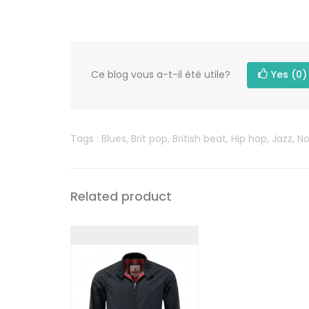
Ce blog vous a-t-il été utile?
Yes
(0)
Tags :
Blues
,
Brit pop
,
British beat
,
Hip hop
,
Jazz
,
No
Related product