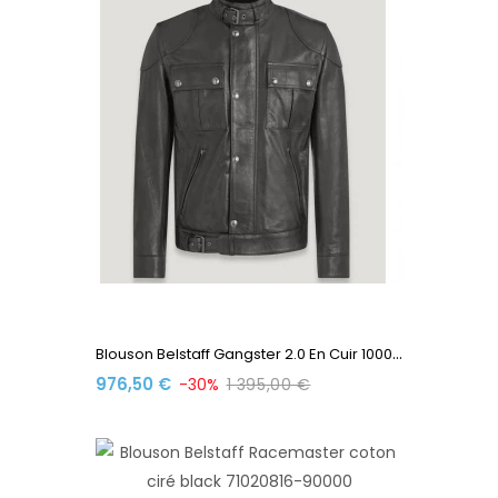
B
Louson Belstaff Gangster 2.0 En Cuir 100035 Black
976,50 €
-30%
1 395,00 €