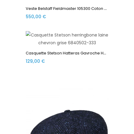
V
Este Belstaff Fieldmaster 105300 Coton Ciré 170 Gr Black
550,00 €
C
Asquette Stetson Hatteras Gavroche Herringbone Laine...
129,00 €