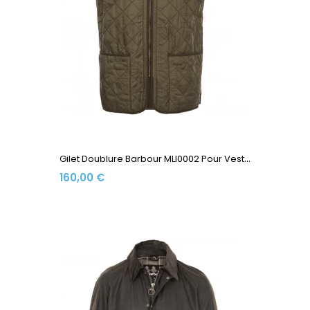
G
Ilet Doublure Barbour MLI0002 Pour Veste Ashby Olive
160,00 €