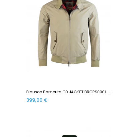
B
Louson Baracuta G9 JACKET BRCPS0001-BCNY1-818 Made In...
399,00 €