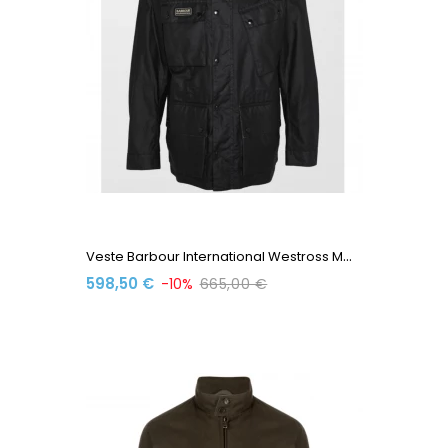
V
Este Barbour International Westross MWX2372 BK71 Black
598,50 €
-10%
665,00 €