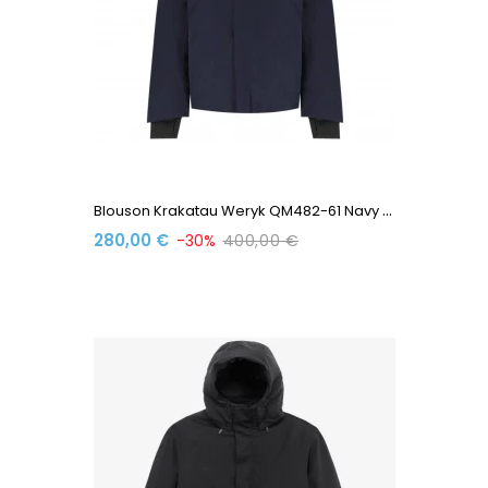
B
Louson Krakatau Weryk QM482-61 Navy Blue
280,00 €
-30%
400,00 €