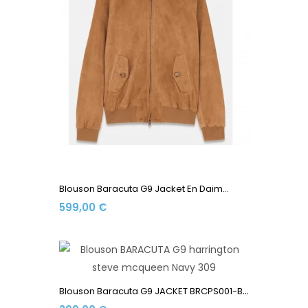
Blouson Baracuta G9 Jacket En Daim...
599,00 €
B
Louson Baracuta G9 JACKET BRCPS001-BCNY1-309 Made In...