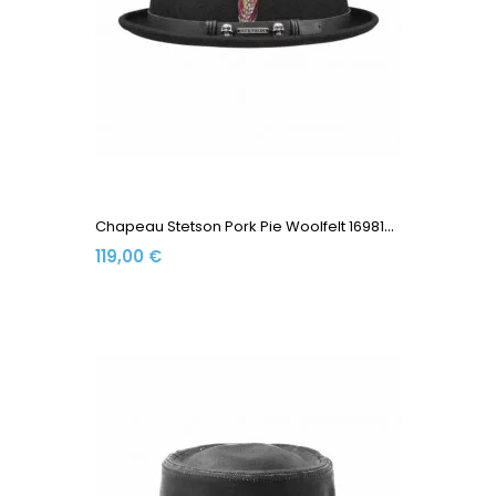
C
Hapeau Stetson Pork Pie Woolfelt 1698107-1 Black
119,00 €