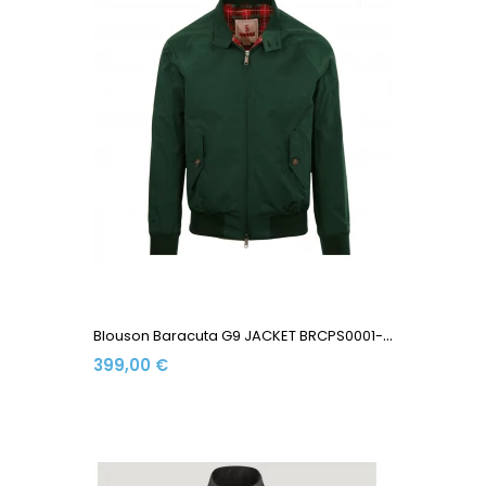
B
Louson Baracuta G9 JACKET BRCPS0001-BCNY1-6368 Made In...
399,00 €