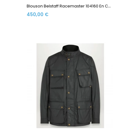
B
Louson Belstaff Racemaster 104160 En Coton Ciré 170 Gr...
450,00 €