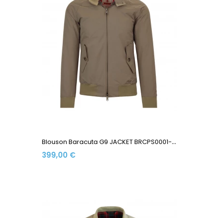
B
Louson Baracuta G9 JACKET BRCPS0001-BCNY1-710 Made In...
399,00 €