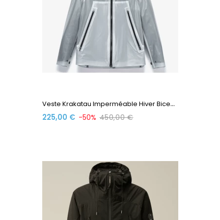
V
Este Krakatau Imperméable Hiver Bicep QM480-4...
225,00 €
-50%
450,00 €