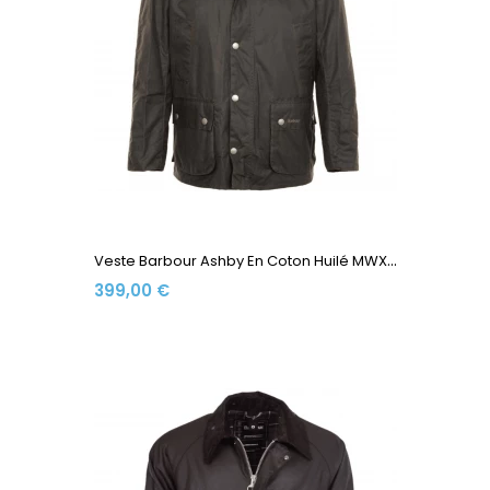
V
Este Barbour Ashby En Coton Huilé MWX0339-OL71 Olive
399,00 €