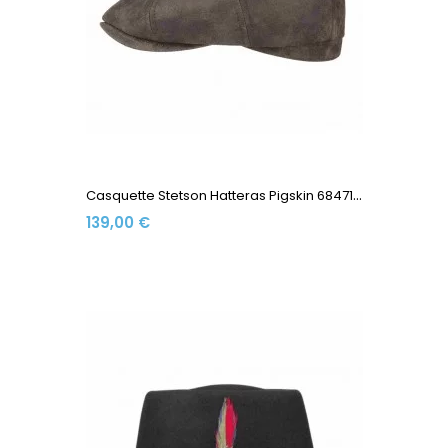
C
Asquette Stetson Hatteras Pigskin 6847102-63 Marron
139,00 €