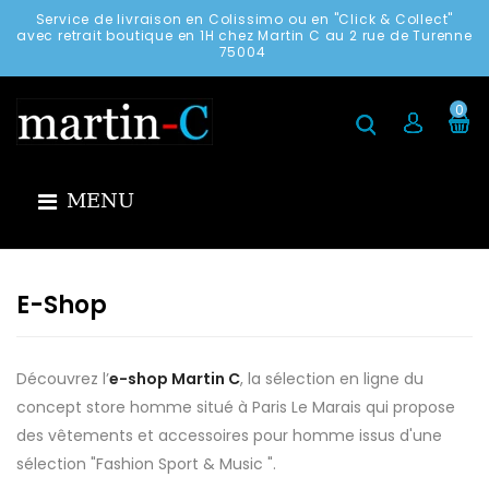
Service de livraison en Colissimo ou en "Click & Collect"
avec retrait boutique en 1H chez Martin C au 2 rue de Turenne
75004
0
MENU
E-Shop
Découvrez l’
e-shop Martin C
, la sélection en ligne du
concept store homme situé à Paris Le Marais qui propose
des vêtements et accessoires pour homme issus d'une
sélection "Fashion Sport & Music ".