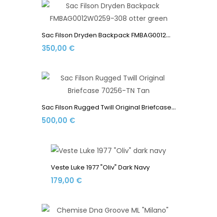
S
Ac Filson Dryden Backpack FMBAG0012W0259-308 Otter Green
350,00 €
S
Ac Filson Rugged Twill Original Briefcase 70256-TN Tan
500,00 €
Veste Luke 1977 "Oliv" Dark Navy
179,00 €