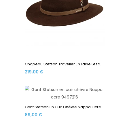
C
Hapeau Stetson Traveller En Laine Lescott 2598142-68 Marron
219,00 €
G
Ant Stetson En Cuir Chèvre Nappa Ocre 9497216-72
89,00 €