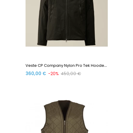
V
Este CP Company Nylon Pro Tek Hooded Padded...
360,00 €
-20%
450,00 €