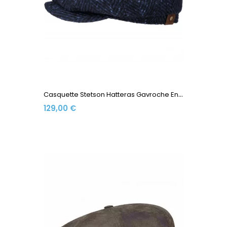
C
Asquette Stetson Hatteras Gavroche En Laine À Motifs...
129,00 €