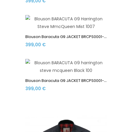
399,00 €
B
Louson Baracuta G9 JACKET BRCPS0001-BCNY1-1007 Made In...
399,00 €
B
Louson Baracuta G9 JACKET BRCPS0001-100 Made In England...
399,00 €