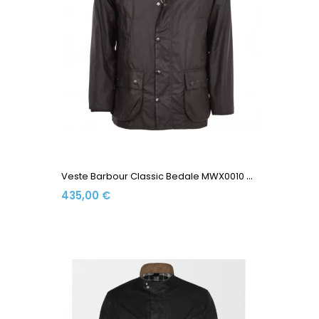
V
Este Barbour Classic Bedale MWX0010 OL71 Olive
435,00 €