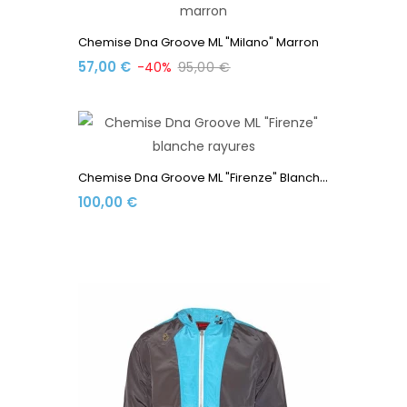
Chemise Dna Groove ML "Milano" Marron
57,00 €
-40%
95,00 €
C
Hemise Dna Groove ML "Firenze" Blanche Rayures
100,00 €