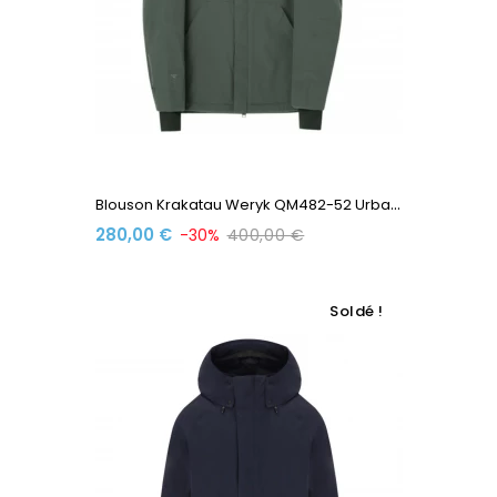
B
Louson Krakatau Weryk QM482-52 Urban Chic
280,00 €
-30%
400,00 €
Soldé !