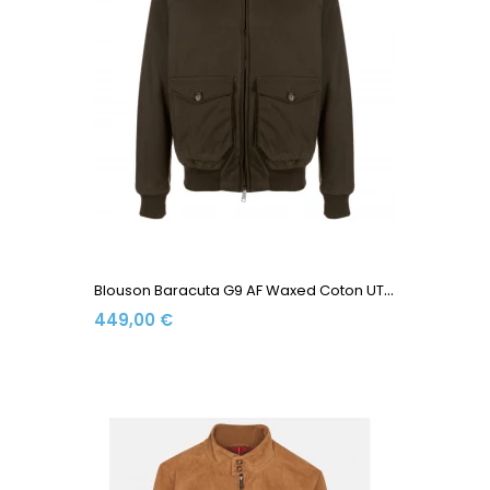
B
Louson Baracuta G9 AF Waxed Coton UT1998 Deep Moss
449,00 €