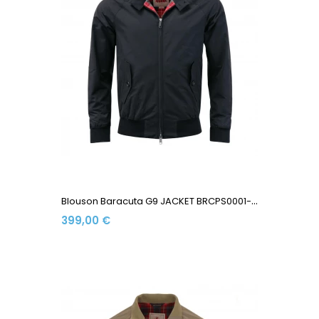
B
Louson Baracuta G9 JACKET BRCPS0001-BCNY1-300 Made In...
399,00 €